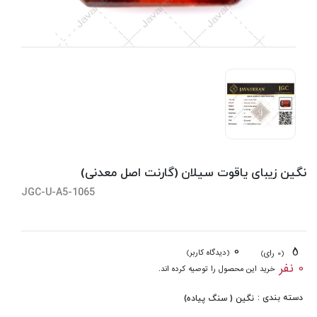
نگین زیبای یاقوت سیلان (گارنت اصل معدنی)
JGC-U-A5-1065
0
5
(دیدگاه کاربر)
(0 رای)
0 نفر
خرید این محصول را توصیه کرده اند.
دسته بندی :
نگین ( سنگ پیاده)