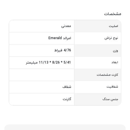
مشخصات
معدنی
اصلیت
نوع تراش
امرالد Emerald
4/76 قیراط
وزن
ابعاد
5/41 * 8/26 * 11/13 میلیمتر
کارت مشخصات
شفافیت
شفاف
گارنت
جنس سنگ