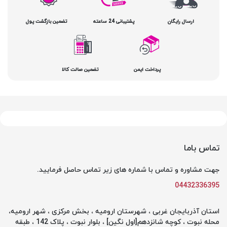
ارسال رایگان
پشتیبانی 24 ساعته
تضمین بازگشت پول
پرداخت ایمن
تضمین صالت کالا
تماس باما
جهت مشاوره و تماس با شماره های زیر تماس حاصل فرمایید.
04432336395
استان آذربایجان غربی ، شهرستان ارومیه ، بخش مرکزی ، شهر ارومیه،
محله نبوت ، کوچه شانزدهم[اول نگین] ، بلوار نبوت ، پلاک 142 ، طبقه