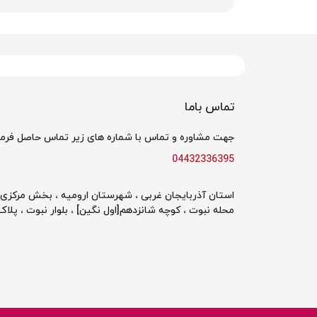
تماس باما
جهت مشاوره و تماس با شماره های زیر تماس حاصل فرما
04432336395
استان آذربایجان غربی ، شهرستان ارومیه ، بخش مرکزی ،
محله نبوت ، کوچه شانزدهم[اول نگین] ، بلوار نبوت ، پلاک 142 ، طبقه او