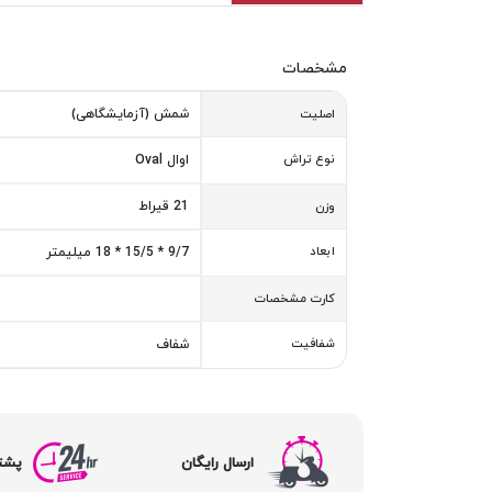
مشخصات
شمش (آزمایشگاهی)
اصلیت
نوع تراش
اوال Oval
21 قیراط
وزن
ابعاد
9/7 * 15/5 * 18 میلیمتر
کارت مشخصات
شفافیت
شفاف
ارسال رایگان
پشتیبا