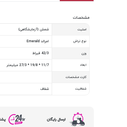
مشخصات
شمش (آزمایشگاهی)
اصلیت
نوع تراش
امرالد Emerald
42/3 قیراط
وزن
ابعاد
11/7 * 19/8 * 27/3 میلیمتر
کارت مشخصات
شفافیت
شفاف
ارسال رایگان
پشتیبا