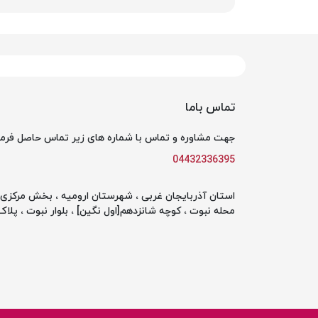
تماس باما
جهت مشاوره و تماس با شماره های زیر تماس حاصل فرما
04432336395
استان آذربایجان غربی ، شهرستان ارومیه ، بخش مرکزی ،
محله نبوت ، کوچه شانزدهم[اول نگین] ، بلوار نبوت ، پلاک 142 ، طبقه او