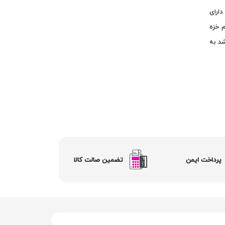
ارای
 خزه
د به
پرداخت ایمن
تضمین صالت کالا