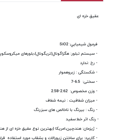
عقیق خزه ای
فرمول شيميايي: SiO2
- سیستم تبلور: هگزاگونال(تریگونال)،بلورهای میکروسکوپ
- رخ :ندارد
- شکستگی : زبروهموار
- سختی: 6.5-7
- وزن مخصوص: 2.62-2.58
- ميزان شفافيت : نیمه شفاف
- رنگ : بیرنگ با ناخالص های سبزرنگ
- رنگ اثر خط:سفید
- ژیزمان: هند،چین،امریکا (بهترین نوع عقیق خزه ای از ه
- کاربرد: برای ساختن زیورالات و بشقاب مورد استفاده قرار