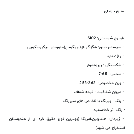
عقیق خزه ای
فرمول شيميايي: SiO2
- سیستم تبلور: هگزاگونال(تریگونال)،بلورهای میکروسکوپی
- رخ :ندارد
- شکستگی : زبروهموار
- سختی: 6.5-7
- وزن مخصوص: 2.62-2.58
- ميزان شفافيت : نیمه شفاف
- رنگ : بیرنگ با ناخالص های سبزرنگ
- رنگ اثر خط:سفید
- ژیزمان: هند،چین،امریکا (بهترین نوع عقیق خزه ای از هندوستان
استخراج می شود).