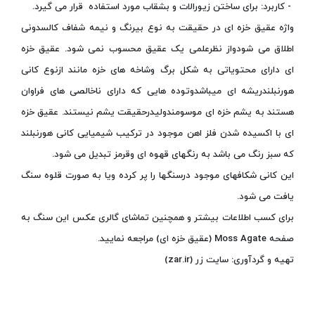
- کاربرد: برای ساختن زیورالات و بشقاب مورد استفاده قرار می گیرد.
واژه عقیق خزه ای در حقیقت به نوع بیرنگ و نیمه شفاف کالسدونی
اطلاق می شودواز نظرعلمی یک عقیق محسوب نمی شود. عقیق خزه
ای دارای محتویاتی به شکل برگ وشاخه های خزه مانند ازنوع کانی
هورنبلندریشه ای میباشدوتوده هایی که دارای ناخالصی های فراوان
هستند به یشم خزه ای موسومندولیدرحقیقت یشم نیستند. عقیق خزه
ای با اکسیده شدن فلز اهن موجود در ترکیب شیمیایی کانی هورنبلند
که سبز رنگ می باشد به رنگهای قهوه ای وقرمز تبدیل می شود.
این کانی شکافهای موجود درسنگها را پر کرده ویا به صورت قلوه سنگ
یافت می شود.
برای کسب اطلاعات بیشتر و همچنین تماشای گالری عکس این سنگ به
صفحه Moss Agate (عقیق خزه ای) مراجعه نمایید.
تهیه و گردآوری: سایت زر (zar.ir)