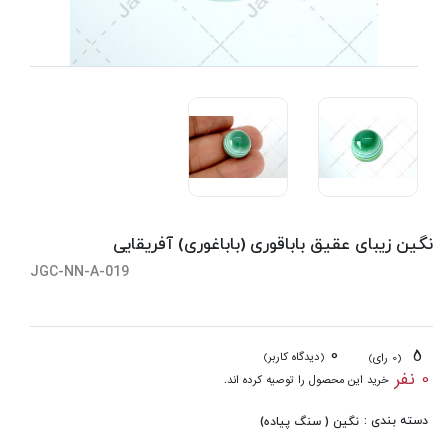
نگین زیبای عقیق باباقوری (باباغوری) آفریقایی
JGC-NN-A-019
0
5
(دیدگاه کاربر)
(0 رای)
0 نفر
خرید این محصول را توصیه کرده اند.
دسته بندی :
نگین ( سنگ پیاده)