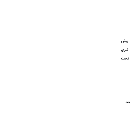
گام برش
فلزی
 تحت
دد.